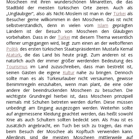
Moscheen mit ihren wunderschönen Minaretten, die das
Stadtbild der meisten türkischen Orte zieren. Auch als
„Ungläubiger“, also als Nicht-Moslem ist man in der
Türkei
als
Besucher gerne willkommen in den Moscheen. Das ist nicht
selbstverständlich, denn in vielen vom
Islam
geprägten
Ländern ist der Besuch von Moscheen den Gläubigen
vorbehalten. Dass in der
Türkei
mit diesem Thema wesentlich
offener umgegangen wird, liegt zum einen an der weltoffenen
Politik
des ersten türkischen Staatspräsidenten Mustafa Kemal
Atatürk
, die das Land bis heute prägt. Zum anderen ist es
natürlich auch der immer größer werdenden Bedeutung des
Tourismus
im Land zuzuschreiben, dass man bestrebt ist,
seinen Gästen die eigene
Kultur
nahe zu bringen. Dennoch
sollte man es als Türkeiurlauber nicht versäumen, gewisse
Benimmregeln einzuhalten, wenn man plant, die eine oder
andere der beeindruckenden Moscheen zu besuchen. Die
wichtigste Grundregel hierbei ist, dass Moscheen prinzipiell
niemals mit Schuhen betreten werden dürfen. Diese müssen
unbedingt am Eingang ausgezogen werden. Weiterhin sollte
auf angemessene Kleidung geachtet werden, das heißt sowohl
Knie als auch Schultern sollten bedeckt sein. Als Frau ist es
zusätzlich angebracht, ein Tuch bei sich zu tragen, das man
beim Besuch der Moschee als Kopftuch verwenden kann.
Allerdings sind die meisten Moscheen mittlerweile auf