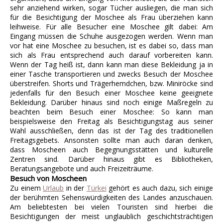
sehr anziehend wirken, sogar Tücher ausliegen, die man sich
für die Besichtigung der Moschee als Frau überziehen kann
leihweise. Für alle Besucher eine Moschee gilt dabei: Am
Eingang müssen die Schuhe ausgezogen werden. Wenn man
vor hat eine Moschee zu besuchen, ist es dabei so, dass man
sich als Frau entsprechend auch darauf vorbereiten kann.
Wenn der Tag heiß ist, dann kann man diese Bekleidung ja in
einer Tasche transportieren und zwecks Besuch der Moschee
überstreifen. Shorts und Trägerhemdchen, bzw. Miniröcke sind
jedenfalls für den Besuch einer Moschee keine geeignete
Bekleidung. Darüber hinaus sind noch einige Maßregeln zu
beachten beim Besuch einer Moschee: So kann man
beispielsweise den Freitag als Besichtigungstag aus seiner
Wahl ausschließen, denn das ist der Tag des traditionellen
Freitagsgebets. Ansonsten sollte man auch daran denken,
dass Moscheen auch Begegnungsstätten und kulturelle
Zentren sind. Darüber hinaus gibt es Bibliotheken,
Beratungsangebote und auch Freizeiträume.
Besuch von Moscheen
Zu einem
Urlaub
in der
Türkei
gehört es auch dazu, sich einige
der berühmten Sehenswürdigkeiten des Landes anzuschauen.
Am beliebtesten bei vielen Touristen sind hierbei die
Besichtigungen der meist unglaublich geschichtsträchtigen