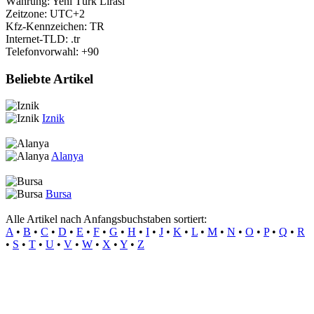
Währung: Yeni Türk Lirasi
Zeitzone: UTC+2
Kfz-Kennzeichen: TR
Internet-TLD: .tr
Telefonvorwahl: +90
Beliebte Artikel
Iznik
Alanya
Bursa
Alle Artikel nach Anfangsbuchstaben sortiert:
A
•
B
•
C
•
D
•
E
•
F
•
G
•
H
•
I
•
J
•
K
•
L
•
M
•
N
•
O
•
P
•
Q
•
R
•
S
•
T
•
U
•
V
•
W
•
X
•
Y
•
Z