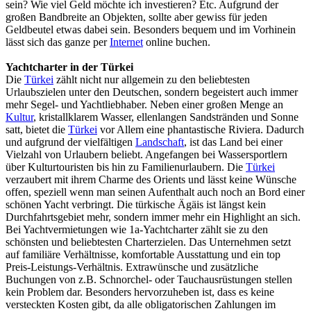
sein? Wie viel Geld möchte ich investieren? Etc. Aufgrund der
großen Bandbreite an Objekten, sollte aber gewiss für jeden
Geldbeutel etwas dabei sein. Besonders bequem und im Vorhinein
lässt sich das ganze per
Internet
online buchen.
Yachtcharter in der Türkei
Die
Türkei
zählt nicht nur allgemein zu den beliebtesten
Urlaubszielen unter den Deutschen, sondern begeistert auch immer
mehr Segel- und Yachtliebhaber. Neben einer großen Menge an
Kultur
, kristallklarem Wasser, ellenlangen Sandstränden und Sonne
satt, bietet die
Türkei
vor Allem eine phantastische Riviera. Dadurch
und aufgrund der vielfältigen
Landschaft
, ist das Land bei einer
Vielzahl von Urlaubern beliebt. Angefangen bei Wassersportlern
über Kulturtouristen bis hin zu Familienurlaubern. Die
Türkei
verzaubert mit ihrem Charme des Orients und lässt keine Wünsche
offen, speziell wenn man seinen Aufenthalt auch noch an Bord einer
schönen Yacht verbringt. Die türkische Ägäis ist längst kein
Durchfahrtsgebiet mehr, sondern immer mehr ein Highlight an sich.
Bei Yachtvermietungen wie 1a-Yachtcharter zählt sie zu den
schönsten und beliebtesten Charterzielen. Das Unternehmen setzt
auf familiäre Verhältnisse, komfortable Ausstattung und ein top
Preis-Leistungs-Verhältnis. Extrawünsche und zusätzliche
Buchungen von z.B. Schnorchel- oder Tauchausrüstungen stellen
kein Problem dar. Besonders hervorzuheben ist, dass es keine
versteckten Kosten gibt, da alle obligatorischen Zahlungen im