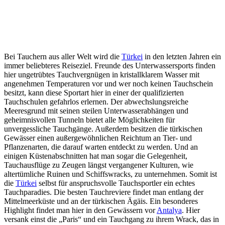
Bei Tauchern aus aller Welt wird die
Türkei
in den letzten Jahren ein
immer beliebteres Reiseziel. Freunde des Unterwassersports finden
hier ungetrübtes Tauchvergnügen in kristallklarem Wasser mit
angenehmen Temperaturen vor und wer noch keinen Tauchschein
besitzt, kann diese Sportart hier in einer der qualifizierten
Tauchschulen gefahrlos erlernen. Der abwechslungsreiche
Meeresgrund mit seinen steilen Unterwasserabhängen und
geheimnisvollen Tunneln bietet alle Möglichkeiten für
unvergessliche Tauchgänge. Außerdem besitzen die türkischen
Gewässer einen außergewöhnlichen Reichtum an Tier- und
Pflanzenarten, die darauf warten entdeckt zu werden. Und an
einigen Küstenabschnitten hat man sogar die Gelegenheit,
Tauchausflüge zu Zeugen längst vergangener Kulturen, wie
altertümliche Ruinen und Schiffswracks, zu unternehmen. Somit ist
die
Türkei
selbst für anspruchsvolle Tauchsportler ein echtes
Tauchparadies. Die besten Tauchreviere findet man entlang der
Mittelmeerküste und an der türkischen Ägäis. Ein besonderes
Highlight findet man hier in den Gewässern vor
Antalya
. Hier
versank einst die „Paris“ und ein Tauchgang zu ihrem Wrack, das in