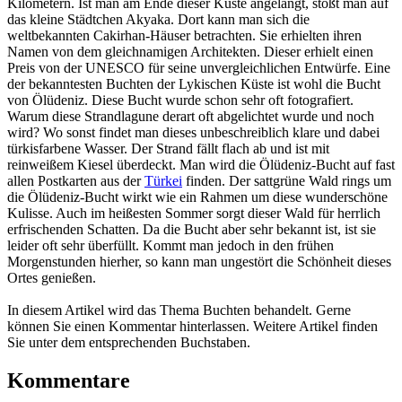
Kilometern. Ist man am Ende dieser Küste angelangt, stößt man auf
das kleine Städtchen Akyaka. Dort kann man sich die
weltbekannten Cakirhan-Häuser betrachten. Sie erhielten ihren
Namen von dem gleichnamigen Architekten. Dieser erhielt einen
Preis von der UNESCO für seine unvergleichlichen Entwürfe. Eine
der bekanntesten Buchten der Lykischen Küste ist wohl die Bucht
von Ölüdeniz. Diese Bucht wurde schon sehr oft fotografiert.
Warum diese Strandlagune derart oft abgelichtet wurde und noch
wird? Wo sonst findet man dieses unbeschreiblich klare und dabei
türkisfarbene Wasser. Der Strand fällt flach ab und ist mit
reinweißem Kiesel überdeckt. Man wird die Ölüdeniz-Bucht auf fast
allen Postkarten aus der
Türkei
finden. Der sattgrüne Wald rings um
die Ölüdeniz-Bucht wirkt wie ein Rahmen um diese wunderschöne
Kulisse. Auch im heißesten Sommer sorgt dieser Wald für herrlich
erfrischenden Schatten. Da die Bucht aber sehr bekannt ist, ist sie
leider oft sehr überfüllt. Kommt man jedoch in den frühen
Morgenstunden hierher, so kann man ungestört die Schönheit dieses
Ortes genießen.
In diesem Artikel wird das Thema Buchten behandelt. Gerne
können Sie einen Kommentar hinterlassen. Weitere Artikel finden
Sie unter dem entsprechenden Buchstaben.
Kommentare