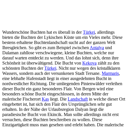
Wunderschöne Buchten hat es überall in der
Türkei
, allerdings
bieten die Buchten der Lykischen Küste um ein Vieles mehr. Diese
bestens erhaltene Buchtenlandschaft sucht auf der ganzen Welt
Ihresgleichen. So gibt es zum Beispiel zwischen
Antalya
und
Dalaman zahllose verschwiegene, kleine Buchten, welche nur
darauf warten entdeckt zu werden. Und das lohnt sich, denn ihre
Schönheit ist überwältigend. Die Bucht von
Kekova
zählt zu den
schönsten Buchten der
Türkei
. Nicht nur wegen des kristallklaren
Wassers, sondern auch der versunkenen Stadt Tersane.
Marmaris
,
eine lebhafte Hafenstadt liegt in einer ausgedehnten Bucht in
nordwestlicher Richtung. Die umliegenden Pinienwälder verleihen
dieser Bucht ein ganz besonderes Flair. Von Bergen wird eine
besonders schöne Bucht eingeschlossen, in deren Mitte der
malerische Fischerort
Kas
liegt. Die
Landschaft
in welche dieser Ort
eingebettet ist, hat sich den Flair des Ursprünglichen sehr gut
erhalten. In der Nähe der Urlaubsregion Dalyan liegt die
paradiesische Bucht von Ekincik. Man sollte allerdings nicht erst
versuchen, diese Buchten beschreiben zu wollen. Diese
Einzigartigkeit muss man gesehen und erlebt haben. Die malerische