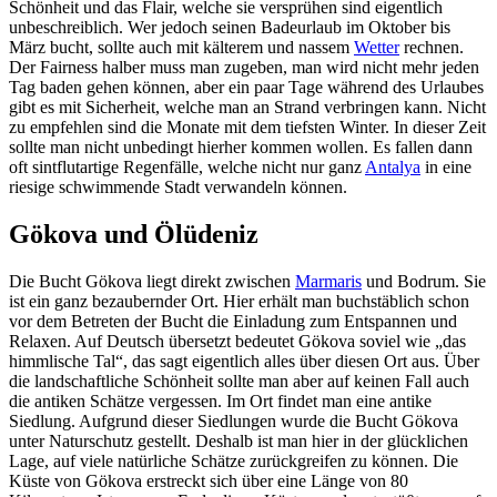
Schönheit und das Flair, welche sie versprühen sind eigentlich
unbeschreiblich. Wer jedoch seinen Badeurlaub im Oktober bis
März bucht, sollte auch mit kälterem und nassem
Wetter
rechnen.
Der Fairness halber muss man zugeben, man wird nicht mehr jeden
Tag baden gehen können, aber ein paar Tage während des Urlaubes
gibt es mit Sicherheit, welche man an Strand verbringen kann. Nicht
zu empfehlen sind die Monate mit dem tiefsten Winter. In dieser Zeit
sollte man nicht unbedingt hierher kommen wollen. Es fallen dann
oft sintflutartige Regenfälle, welche nicht nur ganz
Antalya
in eine
riesige schwimmende Stadt verwandeln können.
Gökova und Ölüdeniz
Die Bucht Gökova liegt direkt zwischen
Marmaris
und Bodrum. Sie
ist ein ganz bezaubernder Ort. Hier erhält man buchstäblich schon
vor dem Betreten der Bucht die Einladung zum Entspannen und
Relaxen. Auf Deutsch übersetzt bedeutet Gökova soviel wie „das
himmlische Tal“, das sagt eigentlich alles über diesen Ort aus. Über
die landschaftliche Schönheit sollte man aber auf keinen Fall auch
die antiken Schätze vergessen. Im Ort findet man eine antike
Siedlung. Aufgrund dieser Siedlungen wurde die Bucht Gökova
unter Naturschutz gestellt. Deshalb ist man hier in der glücklichen
Lage, auf viele natürliche Schätze zurückgreifen zu können. Die
Küste von Gökova erstreckt sich über eine Länge von 80