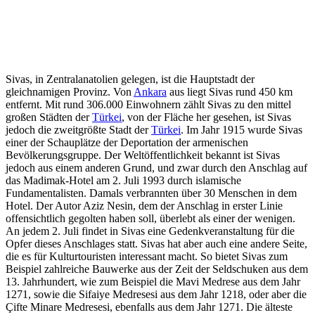
Sivas, in Zentralanatolien gelegen, ist die Hauptstadt der
gleichnamigen Provinz. Von
Ankara
aus liegt Sivas rund 450 km
entfernt. Mit rund 306.000 Einwohnern zählt Sivas zu den mittel
großen Städten der
Türkei
, von der Fläche her gesehen, ist Sivas
jedoch die zweitgrößte Stadt der
Türkei
. Im Jahr 1915 wurde Sivas
einer der Schauplätze der Deportation der armenischen
Bevölkerungsgruppe. Der Weltöffentlichkeit bekannt ist Sivas
jedoch aus einem anderen Grund, und zwar durch den Anschlag auf
das Madimak-Hotel am 2. Juli 1993 durch islamische
Fundamentalisten. Damals verbrannten über 30 Menschen in dem
Hotel. Der Autor Aziz Nesin, dem der Anschlag in erster Linie
offensichtlich gegolten haben soll, überlebt als einer der wenigen.
An jedem 2. Juli findet in Sivas eine Gedenkveranstaltung für die
Opfer dieses Anschlages statt. Sivas hat aber auch eine andere Seite,
die es für Kulturtouristen interessant macht. So bietet Sivas zum
Beispiel zahlreiche Bauwerke aus der Zeit der Seldschuken aus dem
13. Jahrhundert, wie zum Beispiel die Mavi Medrese aus dem Jahr
1271, sowie die Sifaiye Medresesi aus dem Jahr 1218, oder aber die
Çifte Minare Medresesi, ebenfalls aus dem Jahr 1271. Die älteste