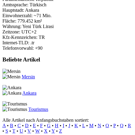
Amtssprache: Türkisch
Hauptstadt: Ankara
Einwohnerzahl: ~71 Mio.
Fläche: 779.452 km²
Währung: Yeni Türk Lirasi
Zeitzone: UTC+2
Kfz-Kennzeichen: TR
Internet-TLD: .tr
Telefonvorwahl: +90
Beliebte Artikel
Mersin
Ankara
Tourismus
Alle Artikel nach Anfangsbuchstaben sortiert:
A
•
B
•
C
•
D
•
E
•
F
•
G
•
H
•
I
•
J
•
K
•
L
•
M
•
N
•
O
•
P
•
Q
•
R
•
S
•
T
•
U
•
V
•
W
•
X
•
Y
•
Z